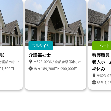
フルタイム
パート
員）
介護福祉士
看護職員
老人ホー
畑町うずいの９８－１
〒623-0236 / 京都府綾部市小畑町うずいの９８－１
祝休み
01,600円
給与 189,200円～200,000円
〒623-0236
給与 1,4