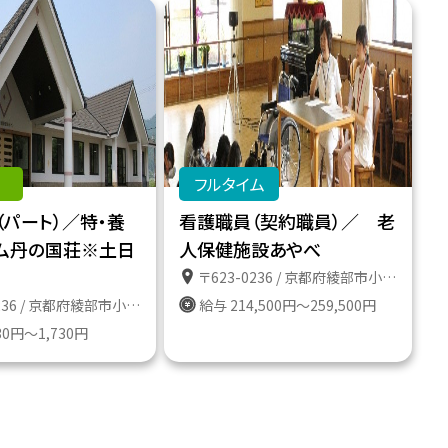
フルタイム
（パート）／特・養
看護職員（契約職員）／ 老
ム丹の国荘※土日
人保健施設あやべ
〒623-0236 / 京都府綾部市小畑町うずいの９８－１
 / 京都府綾部市小畑町うずいの９８－１
給与 214,500円～259,500円
30円～1,730円