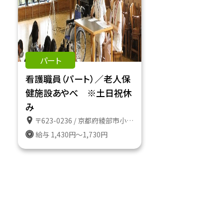
パート
看護職員（パート）／老人保
健施設あやべ ※土日祝休
み
〒623-0236 / 京都府綾部市小畑町うずいの９８－１
給与 1,430円～1,730円