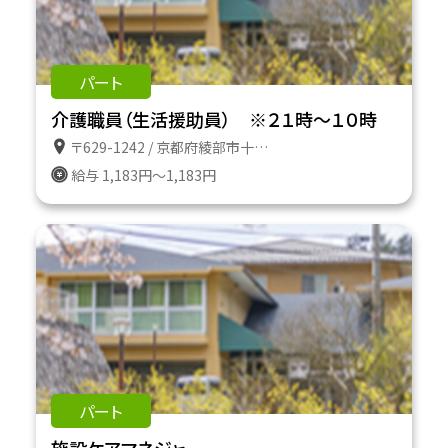
パート
介護職員（生活援助員） ※２１時～１０時
〒629-1242 / 京都府綾部市十倉名畑町久瀬谷２番地
給与 1,183円～1,183円
パート
施設ケアマネジャー