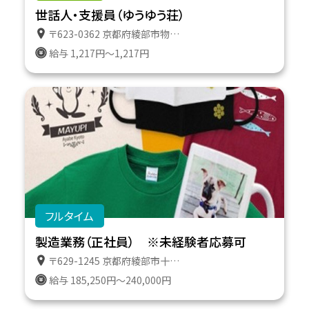
世話人・支援員（ゆうゆう荘）
〒623-0362 京都府綾部市物部町岸田７ グループホーム ゆうゆう荘
給与 1,217円～1,217円
フルタイム
製造業務（正社員） ※未経験者応募可
〒629-1245 京都府綾部市十倉志茂町管撓２
給与 185,250円～240,000円