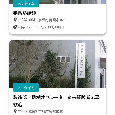
フルタイム
学習塾講師
〒624-0841 京都府舞鶴市字引土４２７の１７番地
給与 220,500円～380,000円
フルタイム
製造部／機械オペレータ ※未経験者応募
歓迎
〒623-0362 京都府綾部市物部町南車田１０