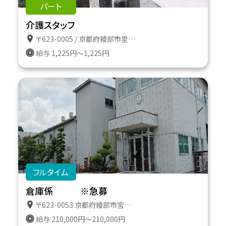
パート
介護スタッフ
〒623-0005 / 京都府綾部市里町向屋敷３３
給与 1,225円～1,225円
フルタイム
倉庫係 ※急募
〒623-0053 京都府綾部市宮代町宮ノ下２１
給与 210,000円～210,000円