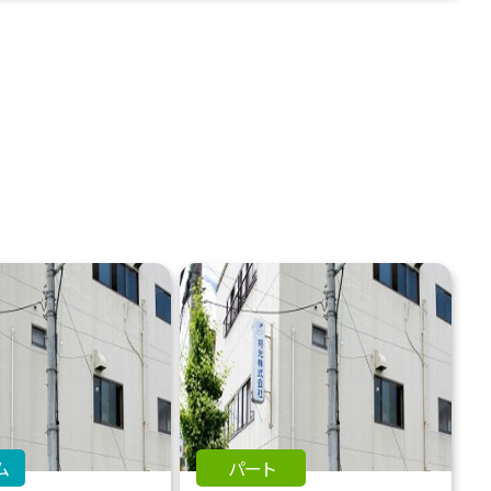
ム
パート