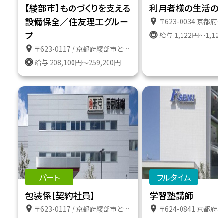
【綾部市】ものづくりを支える
利用者様の生活
設備保全／住友理工グルー
〒623-0034 京都府綾部市田野町２番地１８３ 
プ
給与 1,122円～1,1
〒623-0117 / 京都府綾部市とよさか町１番地
給与 208,100円～259,200円
パート
フルタイム
包装係【契約社員】
学習塾講師
〒623-0117 / 京都府綾部市とよさか町１２番２
〒624-0841 京都府舞鶴市字引