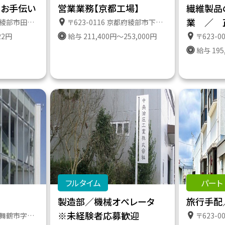
のお手伝い
営業業務【京都工場】
繊維製品
業 ／ 
特定施設ケアハウスたのやま
〒623-0116 京都府綾部市下八田町上澤１０－５ 京都工場トラックターミナル
22円
給与 211,400円～253,000円
〒623-005
給与 195
フルタイム
パート
製造部／機械オペレータ
旅行手配
※未経験者応募歓迎
土４２７の１７番地
〒623-00