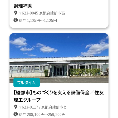
調理補助
〒623-0045 京都府綾部市高津町遠所１番地６１１
給与 1,125円～1,125円
フルタイム
【綾部市】ものづくりを支える設備保全／住友
理工グループ
〒623-0117 / 京都府綾部市とよさか町１番地
給与 208,100円～259,200円