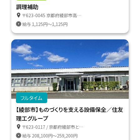
調理補助
〒623-0045 京都府綾部市高津町遠所１番地６１１
給与 1,125円～1,125円
フルタイム
【綾部市】ものづくりを支える設備保全／住友
理工グループ
〒623-0117 / 京都府綾部市とよさか町１番地
給与 208,100円～259,200円