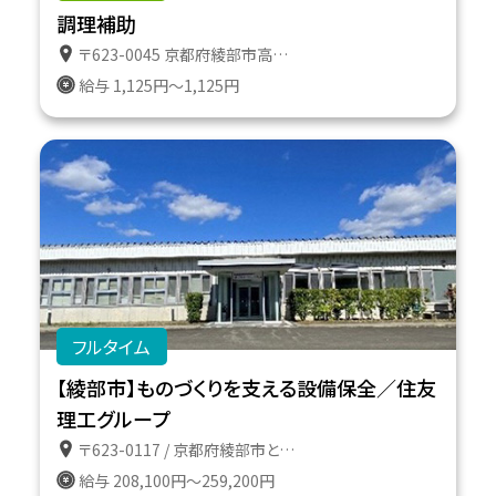
調理補助
〒623-0045 京都府綾部市高津町遠所１番地６１１
給与 1,125円～1,125円
フルタイム
【綾部市】ものづくりを支える設備保全／住友
理工グループ
〒623-0117 / 京都府綾部市とよさか町１番地
給与 208,100円～259,200円