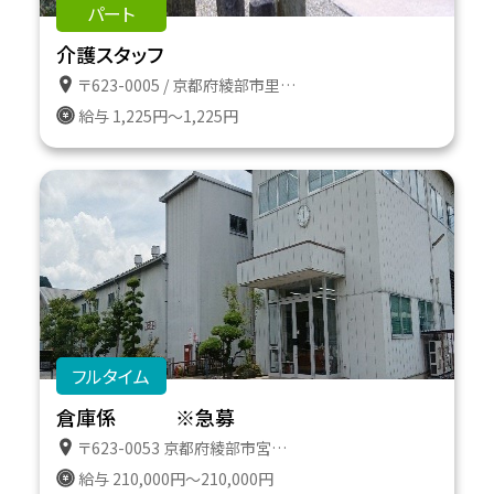
パート
介護スタッフ
〒623-0005 / 京都府綾部市里町向屋敷３３
給与 1,225円～1,225円
フルタイム
倉庫係 ※急募
〒623-0053 京都府綾部市宮代町宮ノ下２１
給与 210,000円～210,000円