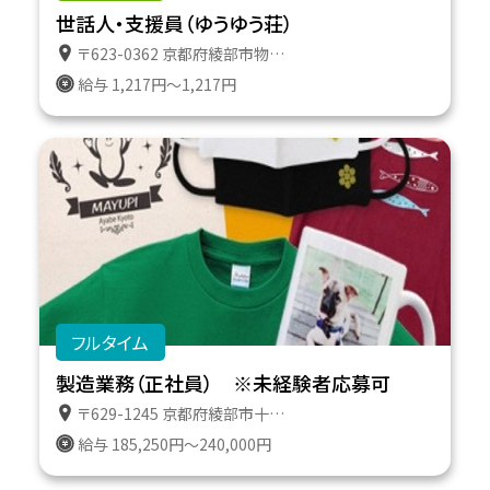
世話人・支援員（ゆうゆう荘）
〒623-0362 京都府綾部市物部町岸田７ グループホーム ゆうゆう荘
給与 1,217円～1,217円
フルタイム
製造業務（正社員） ※未経験者応募可
〒629-1245 京都府綾部市十倉志茂町管撓２
給与 185,250円～240,000円