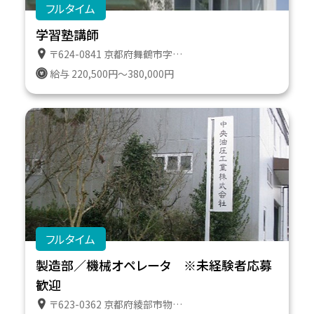
フルタイム
学習塾講師
〒624-0841 京都府舞鶴市字引土４２７の１７番地
給与 220,500円～380,000円
フルタイム
製造部／機械オペレータ ※未経験者応募
歓迎
〒623-0362 京都府綾部市物部町南車田１０