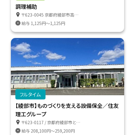
調理補助
〒623-0045 京都府綾部市高津町遠所１番地６１１
給与 1,125円～1,125円
フルタイム
【綾部市】ものづくりを支える設備保全／住友
理工グループ
〒623-0117 / 京都府綾部市とよさか町１番地
給与 208,100円～259,200円