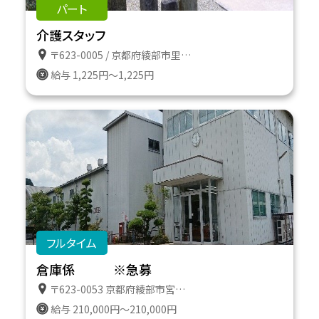
パート
介護スタッフ
〒623-0005 / 京都府綾部市里町向屋敷３３
給与 1,225円～1,225円
フルタイム
倉庫係 ※急募
〒623-0053 京都府綾部市宮代町宮ノ下２１
給与 210,000円～210,000円