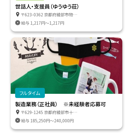
世話人・支援員（ゆうゆう荘）
〒623-0362 京都府綾部市物部町岸田７ グループホーム ゆうゆう荘
給与 1,217円～1,217円
フルタイム
製造業務（正社員） ※未経験者応募可
〒629-1245 京都府綾部市十倉志茂町管撓２
給与 185,250円～240,000円