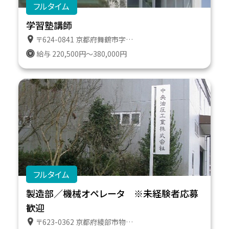
フルタイム
学習塾講師
〒624-0841 京都府舞鶴市字引土４２７の１７番地
給与 220,500円～380,000円
フルタイム
製造部／機械オペレータ ※未経験者応募
歓迎
〒623-0362 京都府綾部市物部町南車田１０