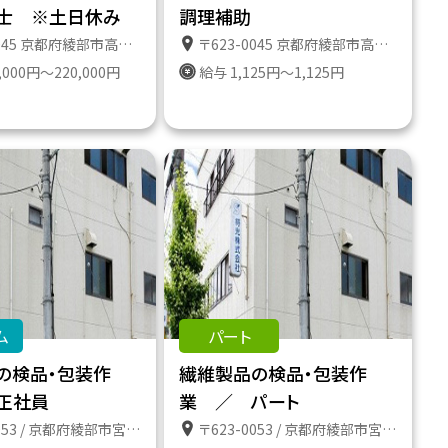
士 ※土日休み
調理補助
5 京都府綾部市高津町遠所１番地６１１
〒623-0045 京都府綾部市高津町遠所１番地６１１
,000円～220,000円
給与 1,125円～1,125円
ム
パート
の検品・包装作
繊維製品の検品・包装作
正社員
業 ／ パート
3 / 京都府綾部市宮代町前田１３の６
〒623-0053 / 京都府綾部市宮代町前田１３の６