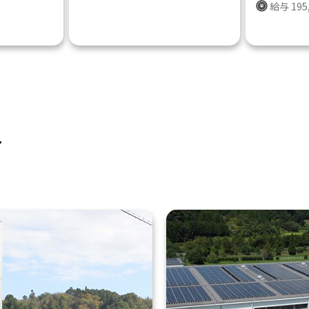
給与 195
介