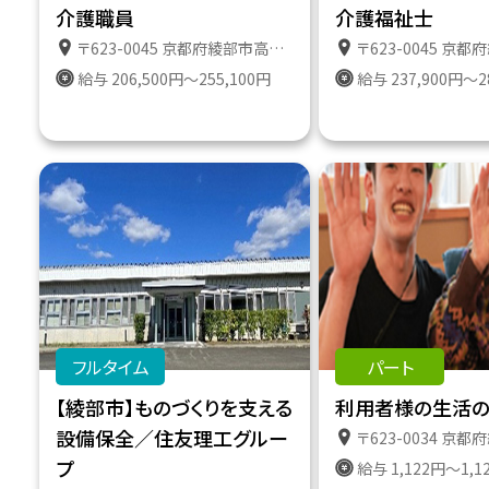
介護職員
介護福祉士
〒623-0045 京都府綾部市高津町遠所１番地６１１
〒623-0045 京都府綾部市高津
給与 206,500円～255,100円
給与 237,900円～2
フルタイム
パート
【綾部市】ものづくりを支える
利用者様の生活
設備保全／住友理工グルー
〒623-0034 京都府綾部市田野町２番地１８３ 
プ
給与 1,122円～1,1