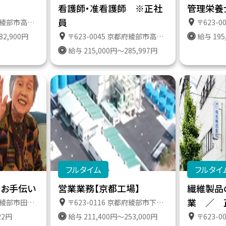
看護師・准看護師 ※正社
管理栄養
員
町遠所１番地６１１
〒623-004
82,900円
〒623-0045 京都府綾部市高津町遠所１番地６１１
給与 195
給与 215,000円～285,997円
フルタイム
フルタイ
のお手伝い
営業業務【京都工場】
繊維製品
業 ／ 
特定施設ケアハウスたのやま
〒623-0116 京都府綾部市下八田町上澤１０－５ 京都工場トラックターミナル
22円
給与 211,400円～253,000円
〒623-005