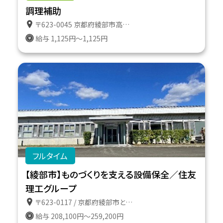
調理補助
〒623-0045 京都府綾部市高津町遠所１番地６１１
給与 1,125円～1,125円
フルタイム
【綾部市】ものづくりを支える設備保全／住友
理工グループ
〒623-0117 / 京都府綾部市とよさか町１番地
給与 208,100円～259,200円