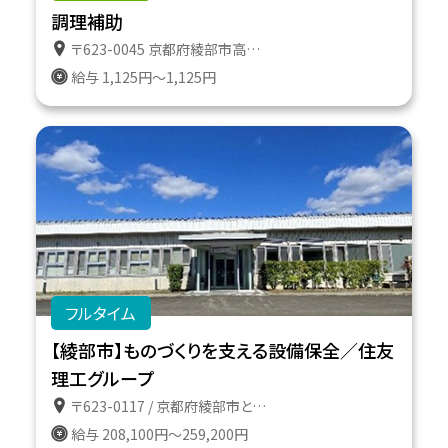
調理補助
〒623-0045 京都府綾部市高津町遠所１番地６１１
給与 1,125円～1,125円
フルタイム
【綾部市】ものづくりを支える設備保全／住友
理工グループ
〒623-0117 / 京都府綾部市とよさか町１番地
給与 208,100円～259,200円