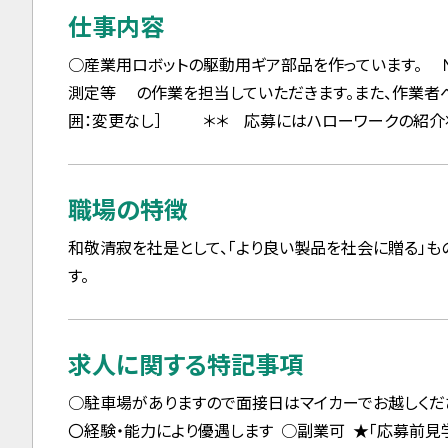
仕事内容
○産業用ロボットの駆動用ギア部品を作っています。 
測定等 の作業を担当していただきます。また、作業者へ
囲：変更なし］ ＊＊ 応募にはハローワークの紹介
職場の特徴
和敬清寂を社是として、「より良い製品を社会に贈る」も
す。
求人に関する特記事項
○駐車場がありますので面接日はマイカーでお越しくだ
〇経験・能力により優遇します ○副業可 ★「応募前