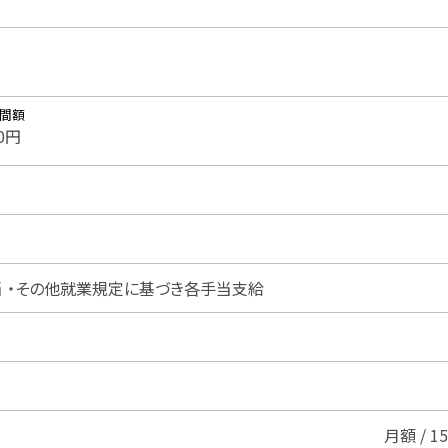
時間額
00円
当 ・その他就業規定に基づき各手当支給
月額 / 1