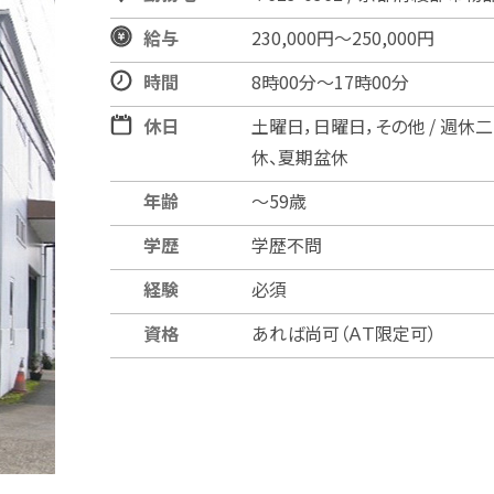
給与
230,000円～250,000円
時間
8時00分〜17時00分
休日
土曜日，日曜日，その他 / 週休
休、夏期盆休
年齢
〜59歳
学歴
学歴不問
経験
必須
資格
あれば尚可（ＡＴ限定可）