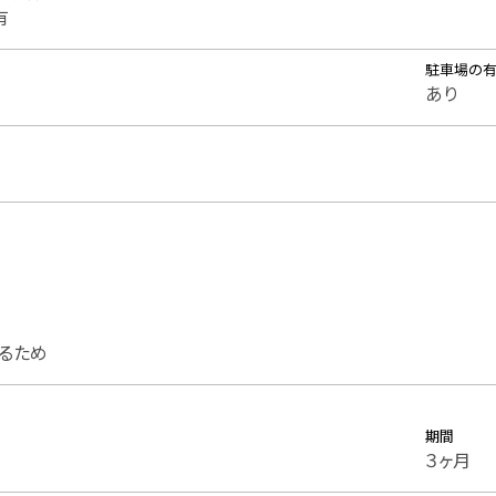
有
駐車場の
あり
るため
期間
３ヶ月