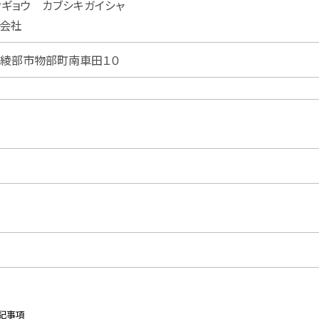
ウギョウ カブシキガイシャ
会社
京都府綾部市物部町南車田１０
記事項