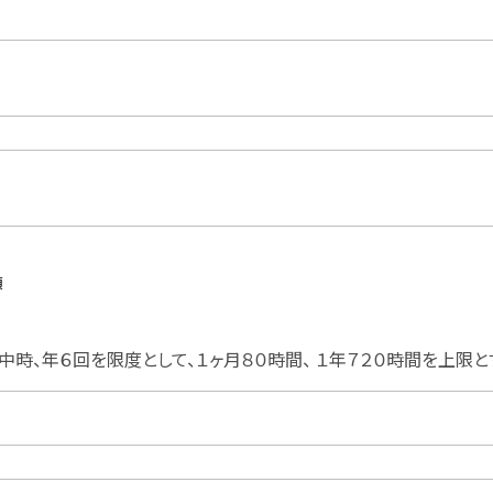
項
時、年６回を限度として、１ヶ月８０時間、 １年７２０時間を上限と