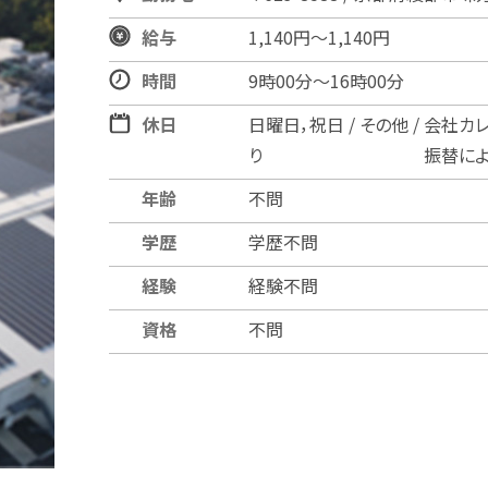
給与
1,140円～1,140円
時間
9時00分〜16時00分
休日
日曜日，祝日 / その他 / 会
り 振替による土曜出
年齢
不問
学歴
学歴不問
経験
経験不問
資格
不問