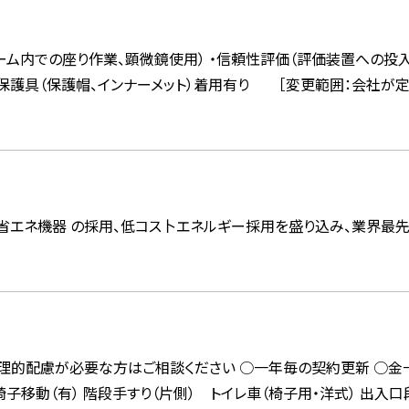
ム内での座り作業、顕微鏡使用） ・信頼性評価（評価装置への投入作
保護具（保護帽、インナーメット）着用有り ［変更範囲：会社
省エネ機器 の採用、低コス卜エネルギー採用を盛り込み、業界最先
理的配慮が必要な方はご相談ください ○一年毎の契約更新 ○金一
移動（有） 階段手すり（片側） トイレ車（椅子用・洋式） 出入口段