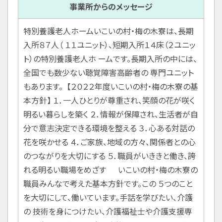
事業所からのメッセージ
特別養護老人ホームいこいの村・梅の木寮は、長期
入所８７人（ １１ユニット）、短期入所１４床（２ユニッ
ト）の特別養護老人ホ ームです。長期入所の中には、
全国でも数少ない聴覚障害高齢者の 専門ユニット
もあります。 【２０２２年度いこいの村・梅の木寮の基
本方針】 １．一人ひとりが尊重され、笑顔の花が咲く
明るい暮らしを築く ２．情報が保障され、生活者が自
分で意志決定できる環境を整える ３．心ある対話の
花を咲かせる ４．ご家族、地域の方々、関係者との心
のつながりを大切にする ５．職員がいききと働き、誇
れる明るい職場をめざす いこいの村・梅の木寮の
職員みんなで考えた基本方針です。この ５つのこと
を大切にして、働いています。手話を学びたい、介護
の 技術を身につけたい、介護福祉士や介護支援専